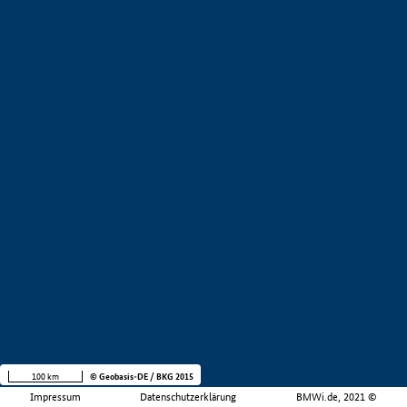
100 km
© Geobasis-DE / BKG 2015
Impressum
Datenschutzerklärung
BMWi.de, 2021 ©