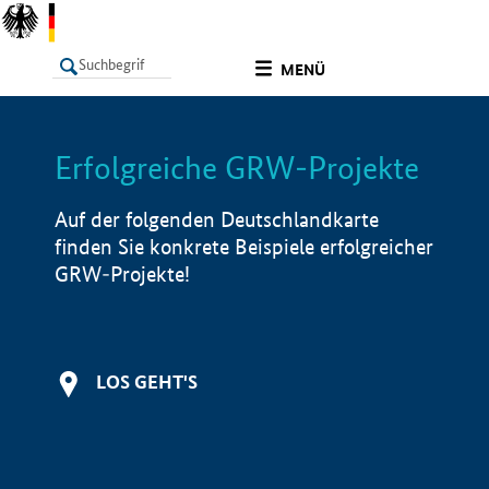
undefined
MENÜ
Erfolgreiche GRW-Projekte
LISTE
Filter
Info
Auf der folgenden Deutschlandkarte
finden Sie konkrete Beispiele erfolgreicher
GRW-Projekte!
LOS GEHT'S