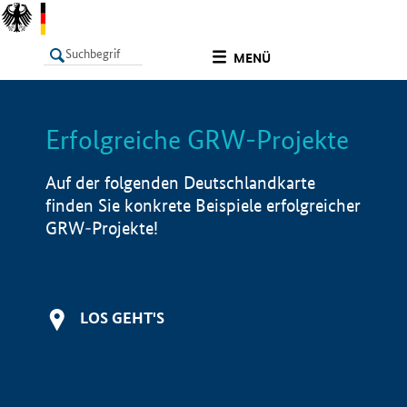
undefined
MENÜ
Erfolgreiche GRW-Projekte
LISTE
Filter
Info
Auf der folgenden Deutschlandkarte
finden Sie konkrete Beispiele erfolgreicher
GRW-Projekte!
LOS GEHT'S