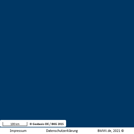
100 km
© Geobasis-DE / BKG 2015
Impressum
Datenschutzerklärung
BMWi.de, 2021 ©