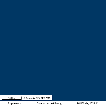
100 km
© Geobasis-DE / BKG 2015
Impressum
Datenschutzerklärung
BMWi.de, 2021 ©