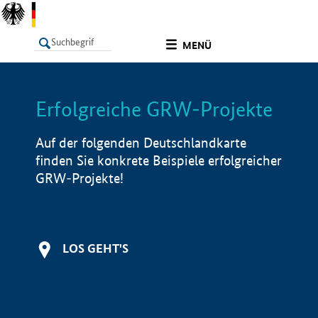
undefined
MENÜ
Erfolgreiche GRW-Projekte
LISTE
Filter
Info
Auf der folgenden Deutschlandkarte
finden Sie konkrete Beispiele erfolgreicher
GRW-Projekte!
LOS GEHT'S