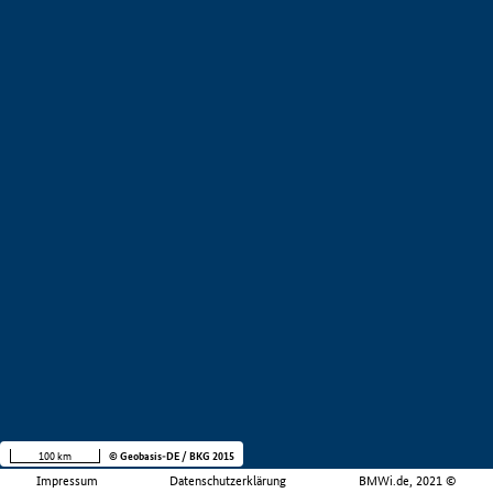
100 km
© Geobasis-DE / BKG 2015
Impressum
Datenschutzerklärung
BMWi.de, 2021 ©