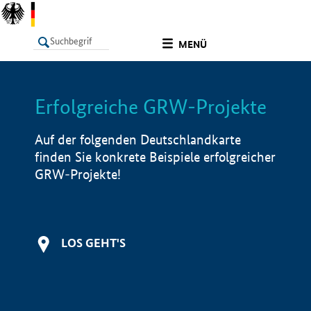
undefined
MENÜ
Erfolgreiche GRW-Projekte
LISTE
Filter
Info
Auf der folgenden Deutschlandkarte
finden Sie konkrete Beispiele erfolgreicher
GRW-Projekte!
LOS GEHT'S