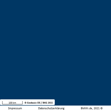
100 km
© Geobasis-DE / BKG 2015
Impressum
Datenschutzerklärung
BMWi.de, 2021 ©