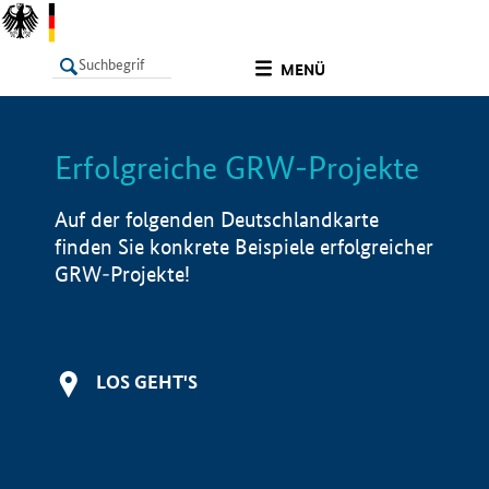
undefined
MENÜ
Erfolgreiche GRW-Projekte
LISTE
Filter
Info
Auf der folgenden Deutschlandkarte
finden Sie konkrete Beispiele erfolgreicher
GRW-Projekte!
LOS GEHT'S