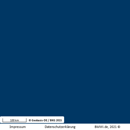
100 km
© Geobasis-DE / BKG 2015
Impressum
Datenschutzerklärung
BMWi.de, 2021 ©