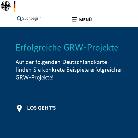
undefined
MENÜ
Erfolgreiche GRW-Projekte
LISTE
Filter
Info
Auf der folgenden Deutschlandkarte
finden Sie konkrete Beispiele erfolgreicher
GRW-Projekte!
LOS GEHT'S