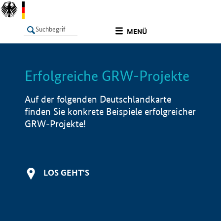
undefined
MENÜ
Erfolgreiche GRW-Projekte
LISTE
Filter
Info
Auf der folgenden Deutschlandkarte
finden Sie konkrete Beispiele erfolgreicher
GRW-Projekte!
LOS GEHT'S