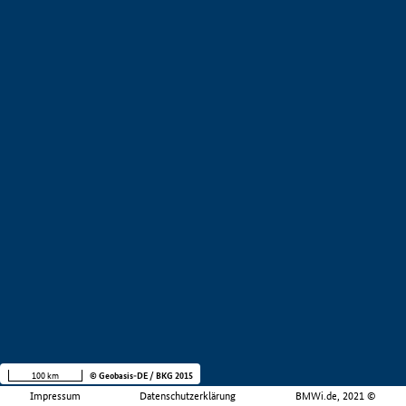
100 km
© Geobasis-DE / BKG 2015
Impressum
Datenschutzerklärung
BMWi.de, 2021 ©