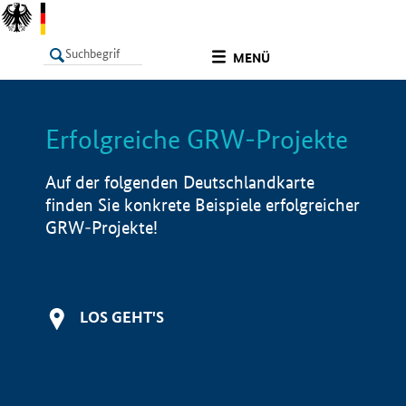
undefined
MENÜ
Erfolgreiche GRW-Projekte
LISTE
Filter
Info
Auf der folgenden Deutschlandkarte
finden Sie konkrete Beispiele erfolgreicher
GRW-Projekte!
LOS GEHT'S