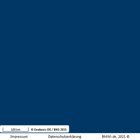
100 km
© Geobasis-DE / BKG 2015
Impressum
Datenschutzerklärung
BMWi.de, 2021 ©