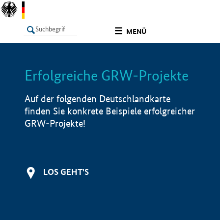
undefined
MENÜ
Erfolgreiche GRW-Projekte
LISTE
Filter
Info
Auf der folgenden Deutschlandkarte
finden Sie konkrete Beispiele erfolgreicher
GRW-Projekte!
LOS GEHT'S