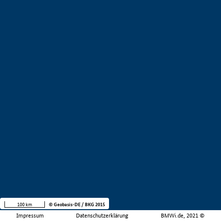
100 km
© Geobasis-DE / BKG 2015
Impressum
Datenschutzerklärung
BMWi.de, 2021 ©