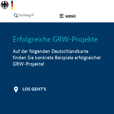
undefined
MENÜ
Erfolgreiche GRW-Projekte
LISTE
Filter
Info
Auf der folgenden Deutschlandkarte
finden Sie konkrete Beispiele erfolgreicher
GRW-Projekte!
LOS GEHT'S