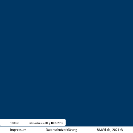
100 km
© Geobasis-DE / BKG 2015
Impressum
Datenschutzerklärung
BMWi.de, 2021 ©