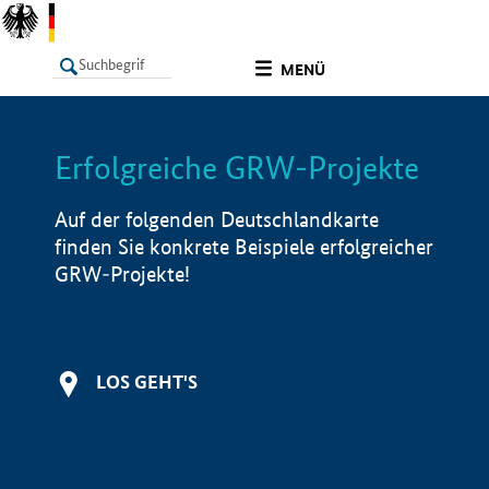
undefined
MENÜ
Erfolgreiche GRW-Projekte
LISTE
Filter
Info
Auf der folgenden Deutschlandkarte
finden Sie konkrete Beispiele erfolgreicher
GRW-Projekte!
LOS GEHT'S