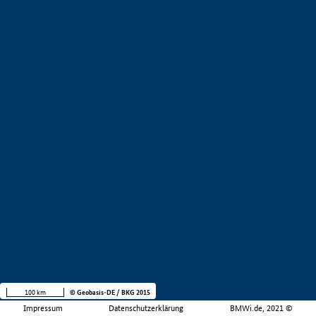
100 km
© Geobasis-DE / BKG 2015
Impressum
Datenschutzerklärung
BMWi.de, 2021 ©