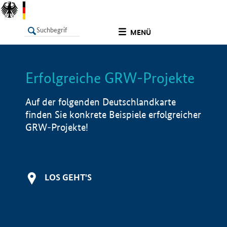
undefined
MENÜ
Erfolgreiche GRW-Projekte
LISTE
Filter
Info
Auf der folgenden Deutschlandkarte
finden Sie konkrete Beispiele erfolgreicher
GRW-Projekte!
LOS GEHT'S