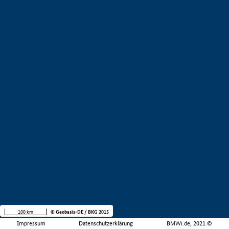
100 km
© Geobasis-DE / BKG 2015
Impressum
Datenschutzerklärung
BMWi.de, 2021 ©