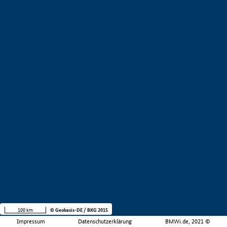
100 km
© Geobasis-DE / BKG 2015
Impressum
Datenschutzerklärung
BMWi.de, 2021 ©