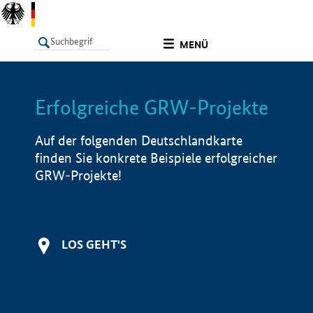
undefined
MENÜ
Erfolgreiche GRW-Projekte
LISTE
Filter
Info
Auf der folgenden Deutschlandkarte
finden Sie konkrete Beispiele erfolgreicher
GRW-Projekte!
LOS GEHT'S