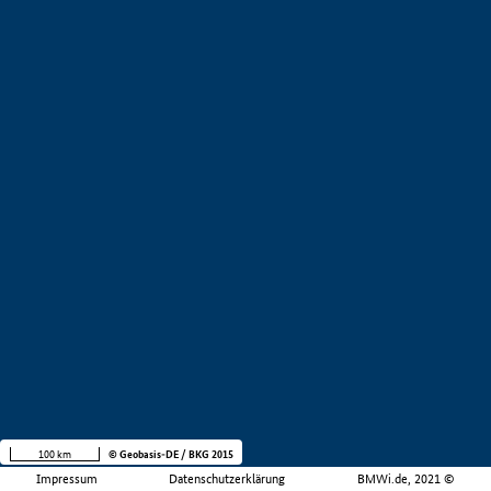
100 km
© Geobasis-DE / BKG 2015
Impressum
Datenschutzerklärung
BMWi.de, 2021 ©