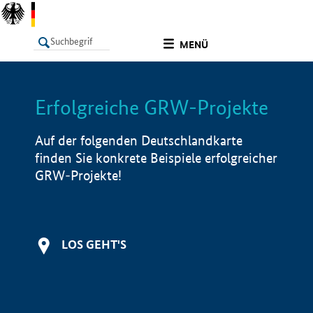
undefined
MENÜ
Erfolgreiche GRW-Projekte
LISTE
Filter
Info
Auf der folgenden Deutschlandkarte
finden Sie konkrete Beispiele erfolgreicher
GRW-Projekte!
LOS GEHT'S