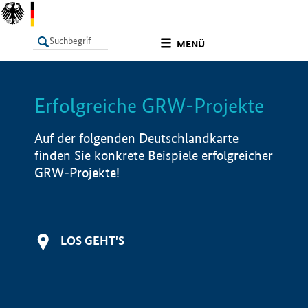
undefined
MENÜ
Erfolgreiche GRW-Projekte
LISTE
Filter
Info
Auf der folgenden Deutschlandkarte
finden Sie konkrete Beispiele erfolgreicher
GRW-Projekte!
LOS GEHT'S