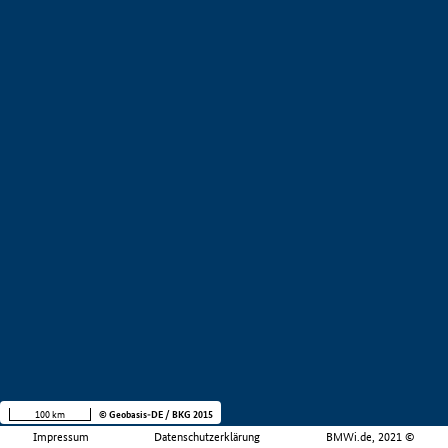
100 km
© Geobasis-DE / BKG 2015
Impressum
Datenschutzerklärung
BMWi.de, 2021 ©