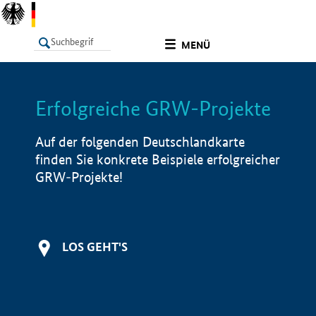
undefined
MENÜ
Erfolgreiche GRW-Projekte
LISTE
Filter
Info
Auf der folgenden Deutschlandkarte
finden Sie konkrete Beispiele erfolgreicher
GRW-Projekte!
LOS GEHT'S