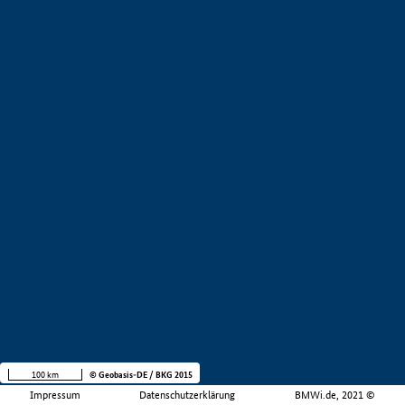
100 km
© Geobasis-DE / BKG 2015
Impressum
Datenschutzerklärung
BMWi.de, 2021 ©