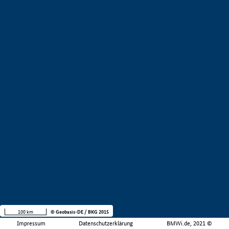
100 km
© Geobasis-DE / BKG 2015
Impressum
Datenschutzerklärung
BMWi.de, 2021 ©