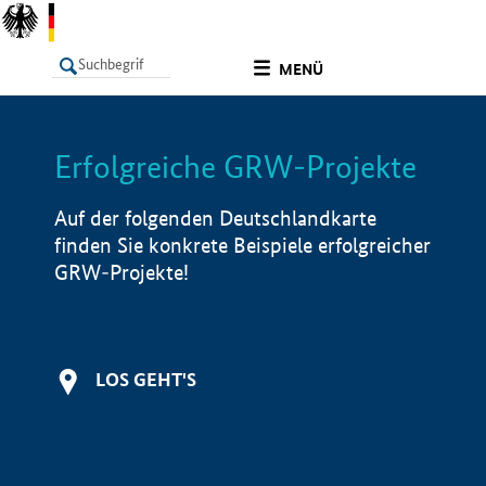
undefined
MENÜ
Erfolgreiche GRW-Projekte
LISTE
Filter
Info
Auf der folgenden Deutschlandkarte
finden Sie konkrete Beispiele erfolgreicher
GRW-Projekte!
LOS GEHT'S