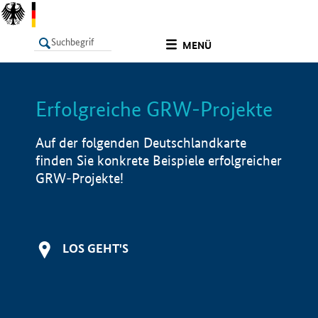
undefined
MENÜ
Erfolgreiche GRW-Projekte
LISTE
Filter
Info
Auf der folgenden Deutschlandkarte
finden Sie konkrete Beispiele erfolgreicher
GRW-Projekte!
LOS GEHT'S