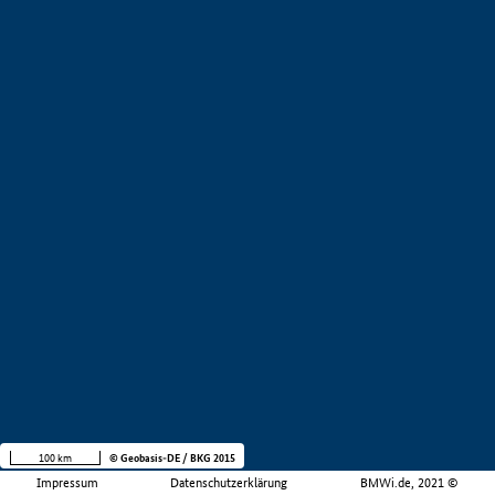
100 km
© Geobasis-DE / BKG 2015
Impressum
Datenschutzerklärung
BMWi.de, 2021 ©