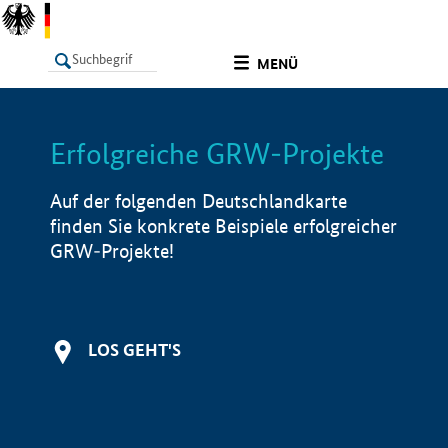
undefined
MENÜ
Erfolgreiche GRW-Projekte
LISTE
Filter
Info
Auf der folgenden Deutschlandkarte
finden Sie konkrete Beispiele erfolgreicher
GRW-Projekte!
LOS GEHT'S