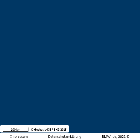
100 km
© Geobasis-DE / BKG 2015
Impressum
Datenschutzerklärung
BMWi.de, 2021 ©