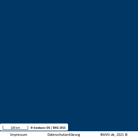
100 km
© Geobasis-DE / BKG 2015
Impressum
Datenschutzerklärung
BMWi.de, 2021 ©