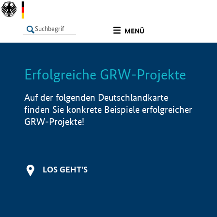
undefined
MENÜ
Erfolgreiche GRW-Projekte
LISTE
Filter
Info
Auf der folgenden Deutschlandkarte
finden Sie konkrete Beispiele erfolgreicher
GRW-Projekte!
LOS GEHT'S