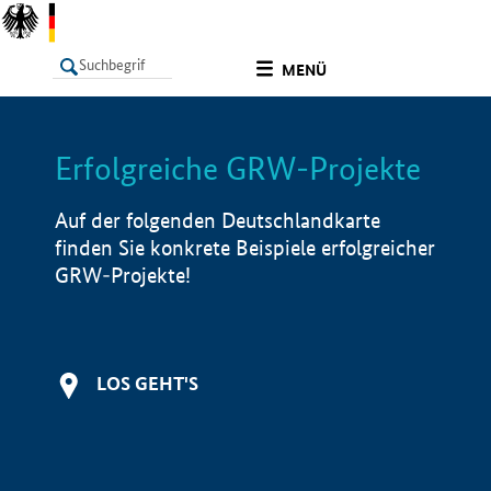
undefined
MENÜ
Erfolgreiche GRW-Projekte
LISTE
Filter
Info
Auf der folgenden Deutschlandkarte
finden Sie konkrete Beispiele erfolgreicher
GRW-Projekte!
LOS GEHT'S