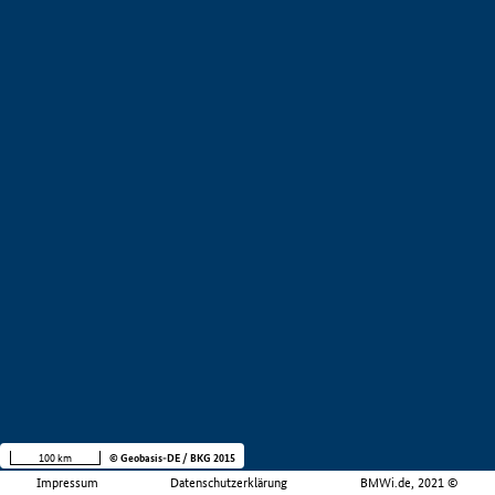
100 km
© Geobasis-DE / BKG 2015
Impressum
Datenschutzerklärung
BMWi.de, 2021 ©