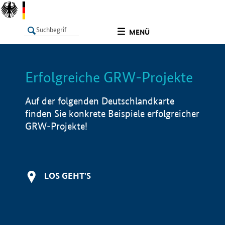
undefined
MENÜ
Erfolgreiche GRW-Projekte
LISTE
Filter
Info
Auf der folgenden Deutschlandkarte
finden Sie konkrete Beispiele erfolgreicher
GRW-Projekte!
LOS GEHT'S