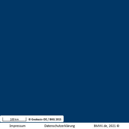
100 km
© Geobasis-DE / BKG 2015
Impressum
Datenschutzerklärung
BMWi.de, 2021 ©