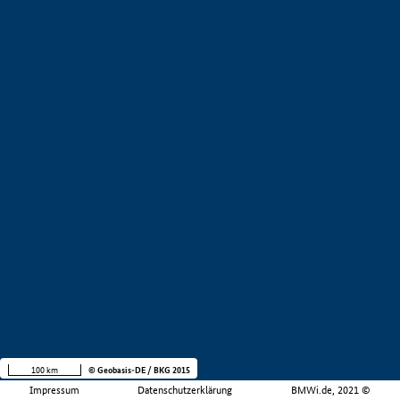
100 km
© Geobasis-DE / BKG 2015
Impressum
Datenschutzerklärung
BMWi.de, 2021 ©