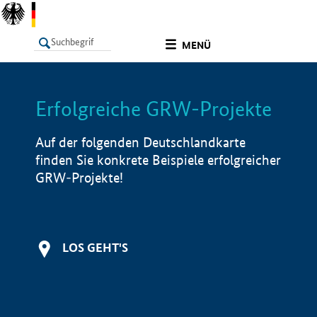
undefined
MENÜ
Erfolgreiche GRW-Projekte
LISTE
Filter
Info
Auf der folgenden Deutschlandkarte
finden Sie konkrete Beispiele erfolgreicher
GRW-Projekte!
LOS GEHT'S