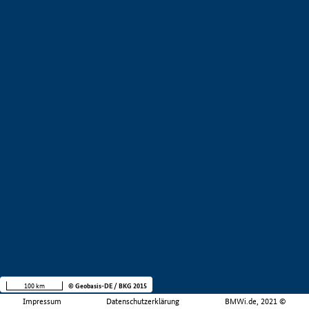
100 km
© Geobasis-DE / BKG 2015
Impressum
Datenschutzerklärung
BMWi.de, 2021 ©