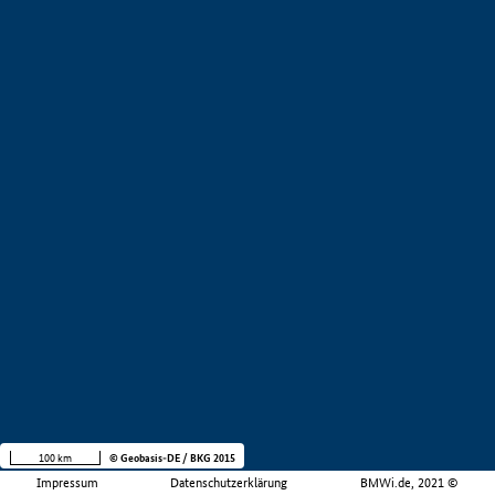
100 km
© Geobasis-DE / BKG 2015
Impressum
Datenschutzerklärung
BMWi.de, 2021 ©