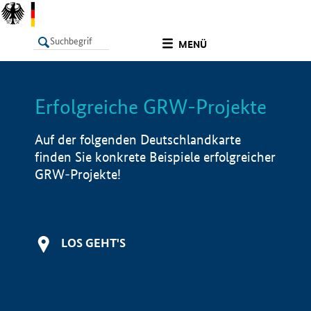
undefined
MENÜ
Erfolgreiche GRW-Projekte
LISTE
Filter
Info
Auf der folgenden Deutschlandkarte
finden Sie konkrete Beispiele erfolgreicher
GRW-Projekte!
LOS GEHT'S