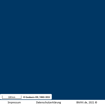
100 km
© Geobasis-DE / BKG 2015
Impressum
Datenschutzerklärung
BMWi.de, 2021 ©