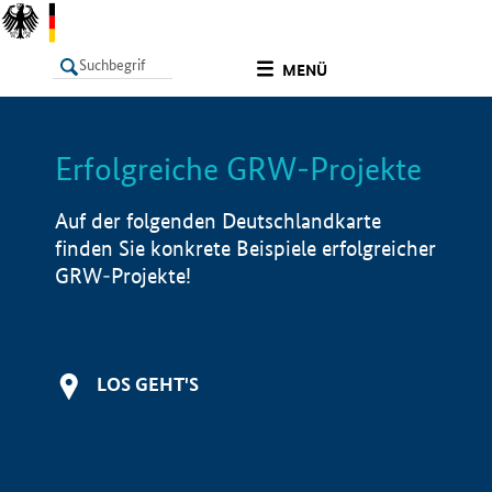
undefined
MENÜ
Erfolgreiche GRW-Projekte
LISTE
Filter
Info
Auf der folgenden Deutschlandkarte
finden Sie konkrete Beispiele erfolgreicher
GRW-Projekte!
LOS GEHT'S