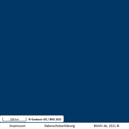
100 km
© Geobasis-DE / BKG 2015
Impressum
Datenschutzerklärung
BMWi.de, 2021 ©