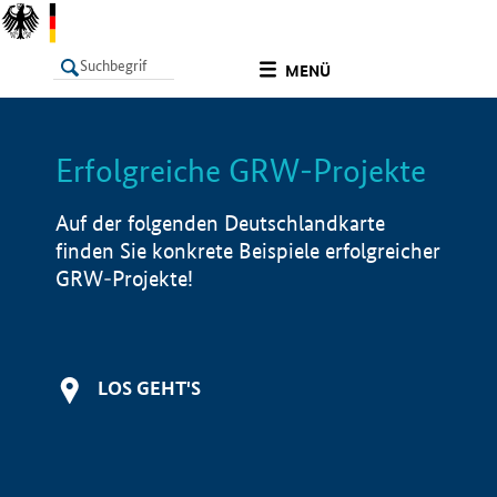
undefined
MENÜ
Erfolgreiche GRW-Projekte
LISTE
Filter
Info
Auf der folgenden Deutschlandkarte
finden Sie konkrete Beispiele erfolgreicher
GRW-Projekte!
LOS GEHT'S