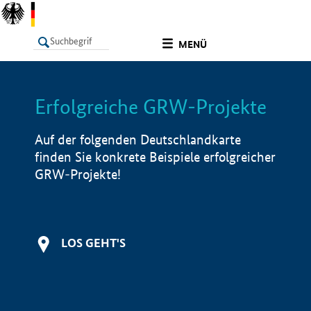
undefined
MENÜ
Erfolgreiche GRW-Projekte
LISTE
Filter
Info
Auf der folgenden Deutschlandkarte
finden Sie konkrete Beispiele erfolgreicher
GRW-Projekte!
LOS GEHT'S