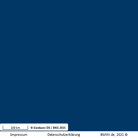
100 km
© Geobasis-DE / BKG 2015
Impressum
Datenschutzerklärung
BMWi.de, 2021 ©