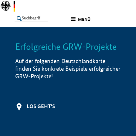
undefined
MENÜ
Erfolgreiche GRW-Projekte
LISTE
Filter
Info
Auf der folgenden Deutschlandkarte
finden Sie konkrete Beispiele erfolgreicher
GRW-Projekte!
LOS GEHT'S