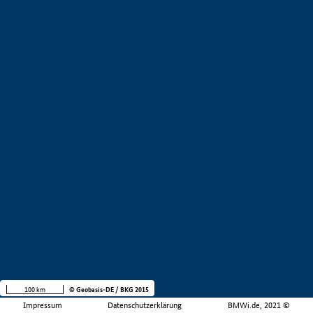
100 km
© Geobasis-DE / BKG 2015
Impressum
Datenschutzerklärung
BMWi.de, 2021 ©