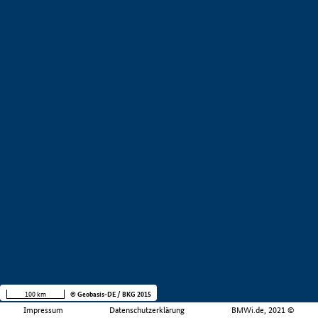
100 km
© Geobasis-DE / BKG 2015
Impressum
Datenschutzerklärung
BMWi.de, 2021 ©