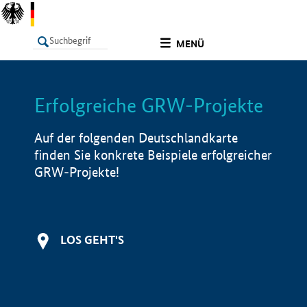
undefined
MENÜ
Erfolgreiche GRW-Projekte
LISTE
Filter
Info
Auf der folgenden Deutschlandkarte
finden Sie konkrete Beispiele erfolgreicher
GRW-Projekte!
LOS GEHT'S