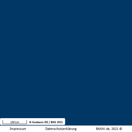
100 km
© Geobasis-DE / BKG 2015
Impressum
Datenschutzerklärung
BMWi.de, 2021 ©