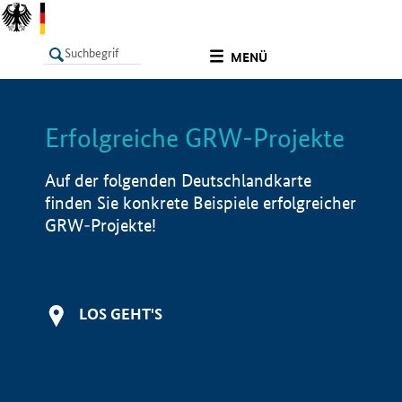
undefined
MENÜ
Erfolgreiche GRW-Projekte
LISTE
Filter
Info
Auf der folgenden Deutschlandkarte
finden Sie konkrete Beispiele erfolgreicher
GRW-Projekte!
LOS GEHT'S