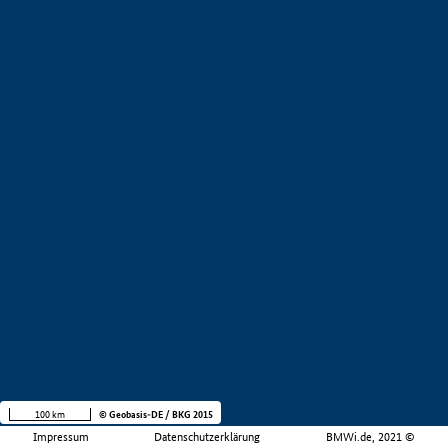
100 km
© Geobasis-DE / BKG 2015
Impressum
Datenschutzerklärung
BMWi.de, 2021 ©