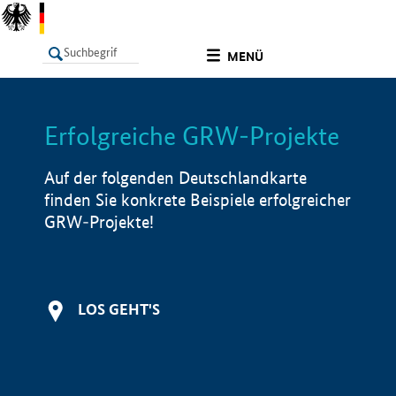
undefined
MENÜ
Erfolgreiche GRW-Projekte
LISTE
Filter
Info
Auf der folgenden Deutschlandkarte
finden Sie konkrete Beispiele erfolgreicher
GRW-Projekte!
LOS GEHT'S