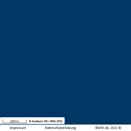
100 km
© Geobasis-DE / BKG 2015
Impressum
Datenschutzerklärung
BMWi.de, 2021 ©