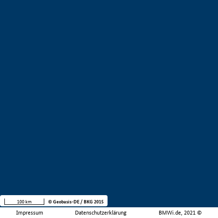
100 km
© Geobasis-DE / BKG 2015
Impressum
Datenschutzerklärung
BMWi.de, 2021 ©