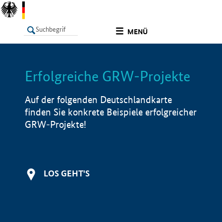
undefined
MENÜ
Erfolgreiche GRW-Projekte
LISTE
Filter
Info
Auf der folgenden Deutschlandkarte
finden Sie konkrete Beispiele erfolgreicher
GRW-Projekte!
LOS GEHT'S