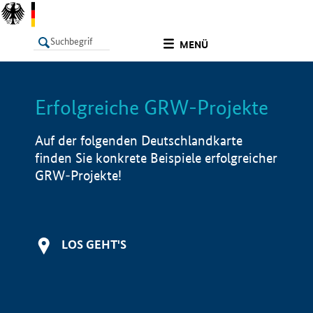
undefined
MENÜ
Erfolgreiche GRW-Projekte
LISTE
Filter
Info
Auf der folgenden Deutschlandkarte
finden Sie konkrete Beispiele erfolgreicher
GRW-Projekte!
LOS GEHT'S