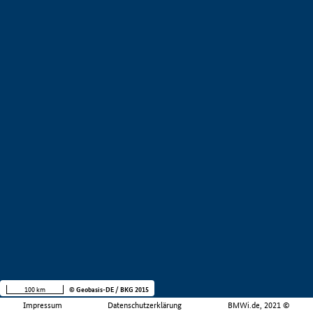
100 km
© Geobasis-DE / BKG 2015
Impressum
Datenschutzerklärung
BMWi.de, 2021 ©