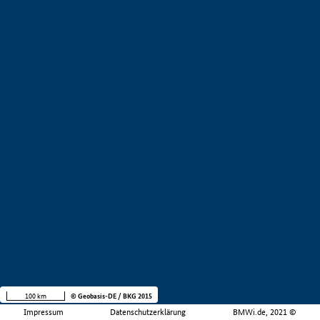
100 km
© Geobasis-DE / BKG 2015
Impressum
Datenschutzerklärung
BMWi.de, 2021 ©