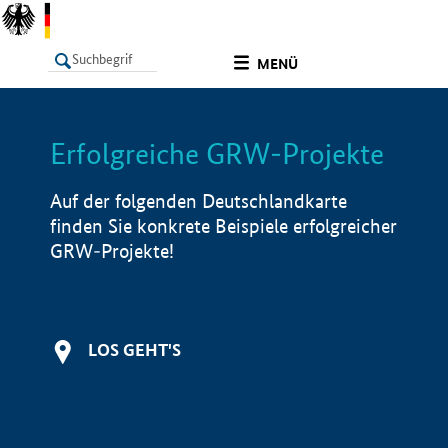
undefined
MENÜ
Erfolgreiche GRW-Projekte
LISTE
Filter
Info
Auf der folgenden Deutschlandkarte
finden Sie konkrete Beispiele erfolgreicher
GRW-Projekte!
LOS GEHT'S