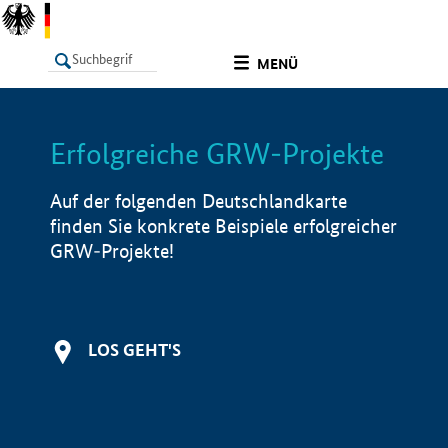
undefined
MENÜ
Erfolgreiche GRW-Projekte
LISTE
Filter
Info
Auf der folgenden Deutschlandkarte
finden Sie konkrete Beispiele erfolgreicher
GRW-Projekte!
LOS GEHT'S