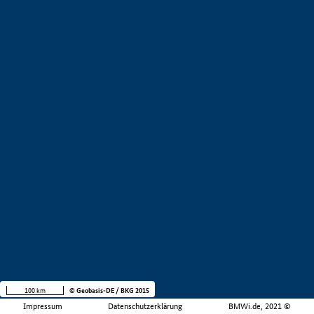
100 km
© Geobasis-DE / BKG 2015
Impressum
Datenschutzerklärung
BMWi.de, 2021 ©