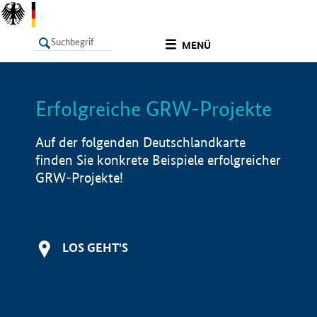
undefined
MENÜ
Erfolgreiche GRW-Projekte
LISTE
Filter
Info
Auf der folgenden Deutschlandkarte
finden Sie konkrete Beispiele erfolgreicher
GRW-Projekte!
LOS GEHT'S