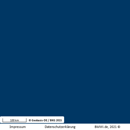
100 km
© Geobasis-DE / BKG 2015
Impressum
Datenschutzerklärung
BMWi.de, 2021 ©