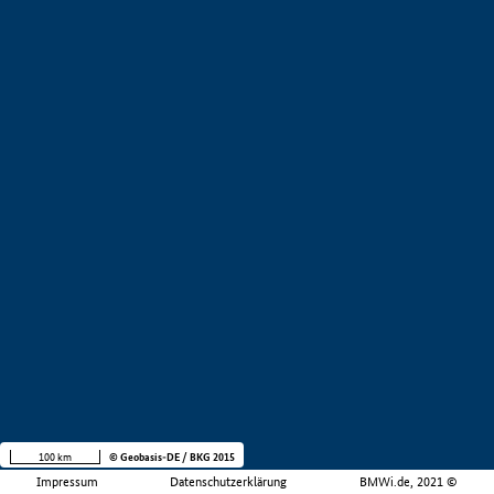
100 km
© Geobasis-DE / BKG 2015
Impressum
Datenschutzerklärung
BMWi.de, 2021 ©