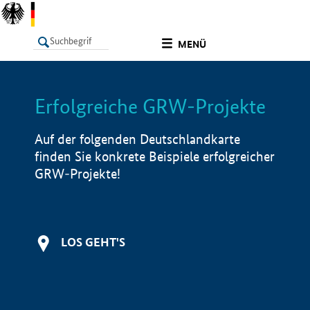
undefined
MENÜ
Erfolgreiche GRW-Projekte
LISTE
Filter
Info
Auf der folgenden Deutschlandkarte
finden Sie konkrete Beispiele erfolgreicher
GRW-Projekte!
LOS GEHT'S