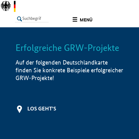
undefined
MENÜ
Erfolgreiche GRW-Projekte
LISTE
Filter
Info
Auf der folgenden Deutschlandkarte
finden Sie konkrete Beispiele erfolgreicher
GRW-Projekte!
LOS GEHT'S