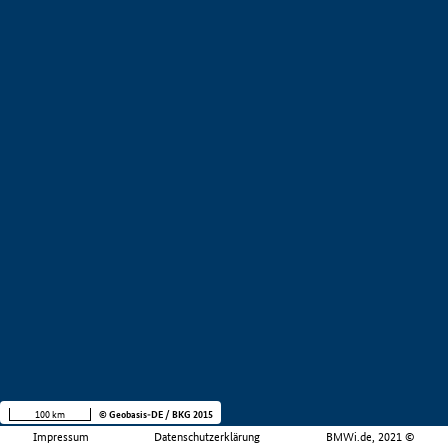
100 km
© Geobasis-DE / BKG 2015
Impressum
Datenschutzerklärung
BMWi.de, 2021 ©