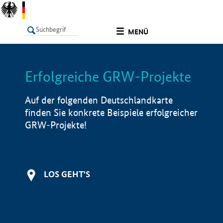
undefined
MENÜ
Erfolgreiche GRW-Projekte
LISTE
Filter
Info
Auf der folgenden Deutschlandkarte
finden Sie konkrete Beispiele erfolgreicher
GRW-Projekte!
LOS GEHT'S