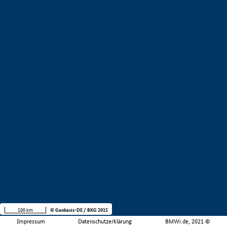
100 km
© Geobasis-DE / BKG 2015
Impressum
Datenschutzerklärung
BMWi.de, 2021 ©