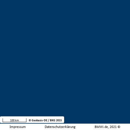
100 km
© Geobasis-DE / BKG 2015
Impressum
Datenschutzerklärung
BMWi.de, 2021 ©