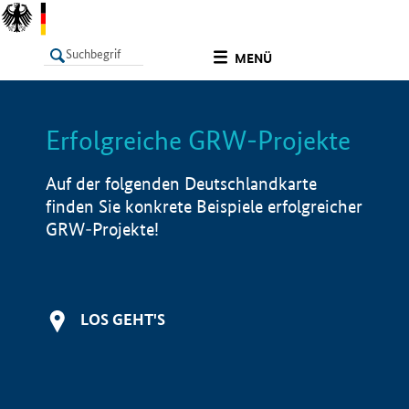
undefined
MENÜ
Erfolgreiche GRW-Projekte
LISTE
Filter
Info
Auf der folgenden Deutschlandkarte
finden Sie konkrete Beispiele erfolgreicher
GRW-Projekte!
LOS GEHT'S