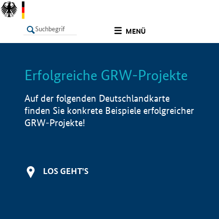
undefined
MENÜ
Erfolgreiche GRW-Projekte
LISTE
Filter
Info
Auf der folgenden Deutschlandkarte
finden Sie konkrete Beispiele erfolgreicher
GRW-Projekte!
LOS GEHT'S