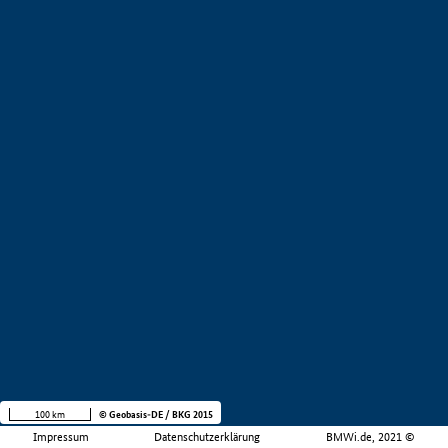
100 km
© Geobasis-DE / BKG 2015
Impressum
Datenschutzerklärung
BMWi.de, 2021 ©