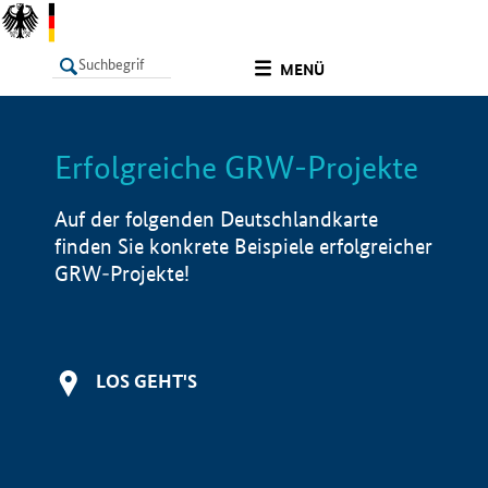
undefined
MENÜ
Erfolgreiche GRW-Projekte
LISTE
Filter
Info
Auf der folgenden Deutschlandkarte
finden Sie konkrete Beispiele erfolgreicher
GRW-Projekte!
LOS GEHT'S