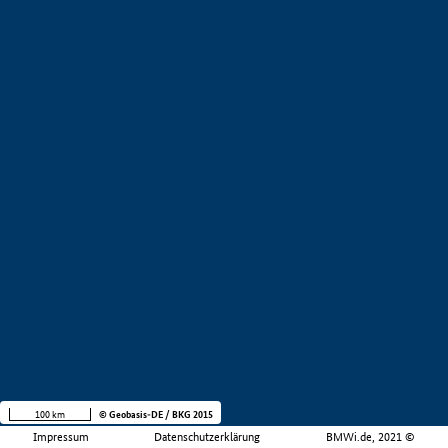
100 km
© Geobasis-DE / BKG 2015
Impressum
Datenschutzerklärung
BMWi.de, 2021 ©