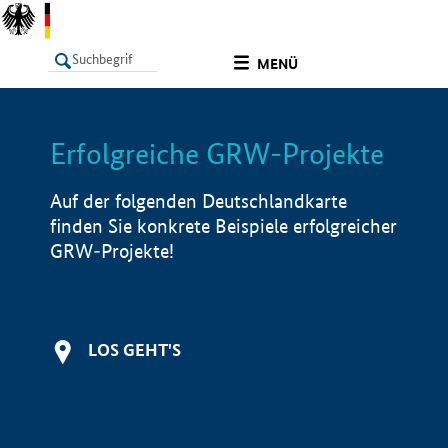
undefined
MENÜ
Erfolgreiche GRW-Projekte
LISTE
Filter
Info
Auf der folgenden Deutschlandkarte
finden Sie konkrete Beispiele erfolgreicher
GRW-Projekte!
LOS GEHT'S