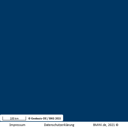
100 km
© Geobasis-DE / BKG 2015
Impressum
Datenschutzerklärung
BMWi.de, 2021 ©