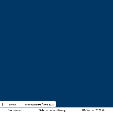
100 km
© Geobasis-DE / BKG 2015
Impressum
Datenschutzerklärung
BMWi.de, 2021 ©