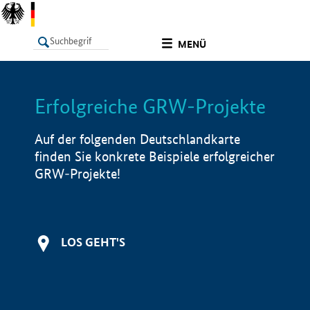
undefined
MENÜ
Erfolgreiche GRW-Projekte
LISTE
Filter
Info
Auf der folgenden Deutschlandkarte
finden Sie konkrete Beispiele erfolgreicher
GRW-Projekte!
LOS GEHT'S