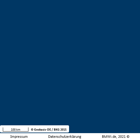
100 km
© Geobasis-DE / BKG 2015
Impressum
Datenschutzerklärung
BMWi.de, 2021 ©