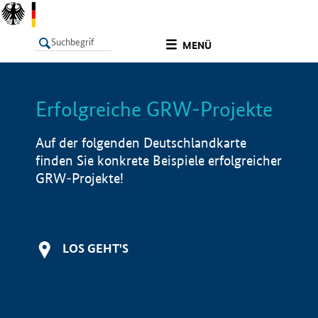
undefined
MENÜ
Erfolgreiche GRW-Projekte
LISTE
Filter
Info
Auf der folgenden Deutschlandkarte
finden Sie konkrete Beispiele erfolgreicher
GRW-Projekte!
LOS GEHT'S