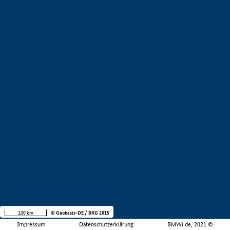
100 km
© Geobasis-DE / BKG 2015
Impressum
Datenschutzerklärung
BMWi.de, 2021 ©