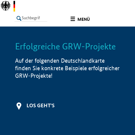
undefined
MENÜ
Erfolgreiche GRW-Projekte
LISTE
Filter
Info
Auf der folgenden Deutschlandkarte
finden Sie konkrete Beispiele erfolgreicher
GRW-Projekte!
LOS GEHT'S