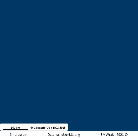
100 km
© Geobasis-DE / BKG 2015
Impressum
Datenschutzerklärung
BMWi.de, 2021 ©