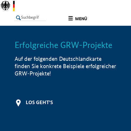
undefined
MENÜ
Erfolgreiche GRW-Projekte
LISTE
Filter
Info
Auf der folgenden Deutschlandkarte
finden Sie konkrete Beispiele erfolgreicher
GRW-Projekte!
LOS GEHT'S