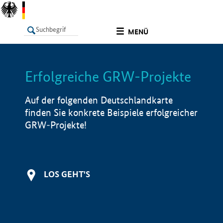
undefined
MENÜ
Erfolgreiche GRW-Projekte
LISTE
Filter
Info
Auf der folgenden Deutschlandkarte
finden Sie konkrete Beispiele erfolgreicher
GRW-Projekte!
LOS GEHT'S