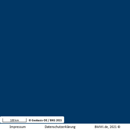
100 km
© Geobasis-DE / BKG 2015
Impressum
Datenschutzerklärung
BMWi.de, 2021 ©